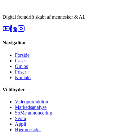
Digital fremdrift skabt af mennesker & AI.
Navigation
Forside
Cases
Om os
Priser
Kontakt
Vi tilbyder
Videoproduktion
Markedsanalyse
SoMe annoncering
Seora
Appli
Hjemmesider