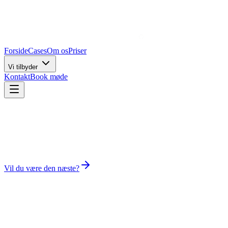
Forside
Cases
Om os
Priser
Vi tilbyder
Kontakt
Book møde
Vil du være den næste?